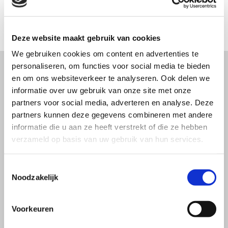
Deze website maakt gebruik van cookies
We gebruiken cookies om content en advertenties te
personaliseren, om functies voor social media te bieden
en om ons websiteverkeer te analyseren. Ook delen we
Bel nu
informatie over uw gebruik van onze site met onze
partners voor social media, adverteren en analyse. Deze
partners kunnen deze gegevens combineren met andere
Dassen Bouw
&
DAS' Aluminium
informatie die u aan ze heeft verstrekt of die ze hebben
Rafaelweg 19
verzameld op basis van uw gebruik van hun services.
6114 BX Susteren
Toestemmingsselectie
Noodzakelijk
Privacyverklaring
046 - 449 46 82

Voorkeuren
info@das-aluminium.nl
