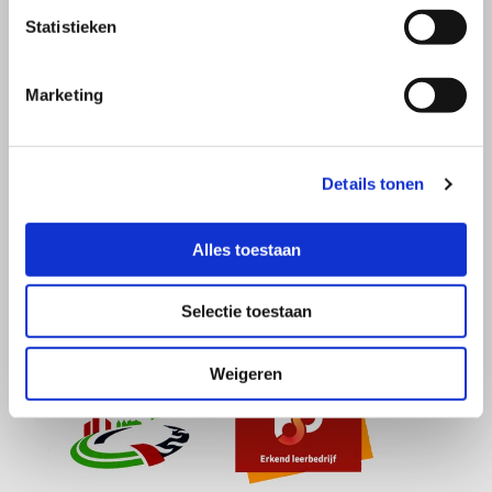
info@dassenbouw.nl

Statistieken
Openingstijden
Marketing
Maandag
07:30 - 17:00
Dinsdag
07:30 - 17:00
Woensdag
07:30 - 17:00
Details tonen
Donderdag
07:30 - 17:00
Vrijdag
07:30 - 17:00
Alles toestaan
Selectie toestaan
Weigeren